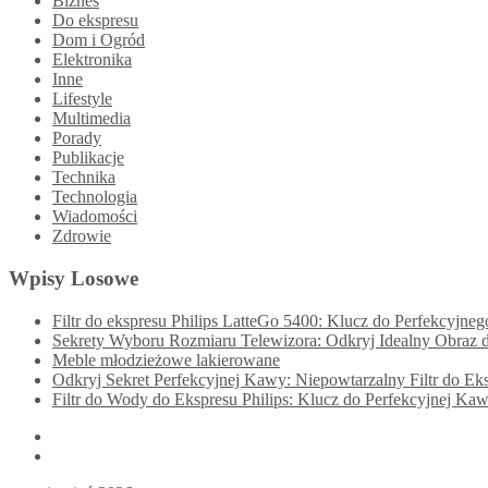
Biznes
Do ekspresu
Dom i Ogród
Elektronika
Inne
Lifestyle
Multimedia
Porady
Publikacje
Technika
Technologia
Wiadomości
Zdrowie
Wpisy Losowe
Filtr do ekspresu Philips LatteGo 5400: Klucz do Perfekcyjn
Sekrety Wyboru Rozmiaru Telewizora: Odkryj Idealny Obraz
Meble młodzieżowe lakierowane
Odkryj Sekret Perfekcyjnej Kawy: Niepowtarzalny Filtr do E
Filtr do Wody do Ekspresu Philips: Klucz do Perfekcyjnej Ka