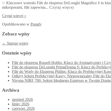
✨ Kluczowe wnioski Filtr do ekspresu DeLonghi Magnifica S to klucz 
mikroporami, filtr zapewnia...
Czytaj więcej
Czytaj więcej »
Opublikowano
w
Porady
Zobacz wpisy
←
Starsze wpisy
Ostatnie wpisy
Filtr do ekspresu Russell Hobbs: Klucz do Aromatycznej i Cz
Filtr do ekspresu DeLonghi PrimaDonna S: Klucz do Perfe
Filtr do Wody do Ekspresu Philips: Klucz do Perfekcyjnej Ka
Odkryj Sekret Perfekcyjnej Kawy: Niepowtarzalny Filtr do E
Nivona NIRF 700: Sekret Idealnego Espresso w Twoim Domu
Archiwa
sierpień 2026
lipiec 2026
czerwiec 2026