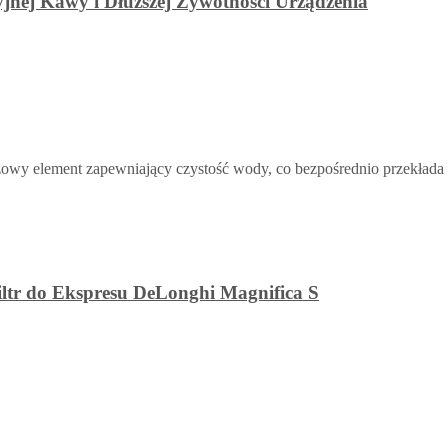
yjnej Kawy i Dłuższej Żywotności Urządzenia
zowy element zapewniający czystość wody, co bezpośrednio przekłada 
iltr do Ekspresu DeLonghi Magnifica S