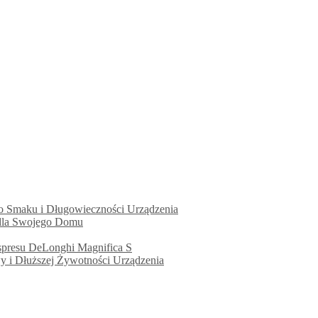
ego Smaku i Długowieczności Urządzenia
 dla Swojego Domu
kspresu DeLonghi Magnifica S
wy i Dłuższej Żywotności Urządzenia