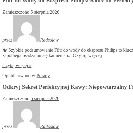
Filtr do Wody do Ekspresu Philips: Klucz do Perfekc
Zamieszczono
5 sierpnia 2026
przez
Radosław
🧠 Szybkie podsumowanie Filtr do wody do ekspresu Philips to kluc
zapobiega osadzaniu się kamienia i...
Czytaj więcej
Czytaj więcej »
Opublikowano
w
Porady
Odkryj Sekret Perfekcyjnej Kawy: Niepowtarzalny F
Zamieszczono
5 sierpnia 2026
przez
Radosław