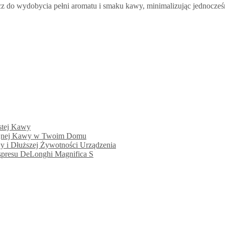
do wydobycia pełni aromatu i smaku kawy, minimalizując jednocześnie 
ystej Kawy
kcyjnej Kawy w Twoim Domu
wy i Dłuższej Żywotności Urządzenia
kspresu DeLonghi Magnifica S