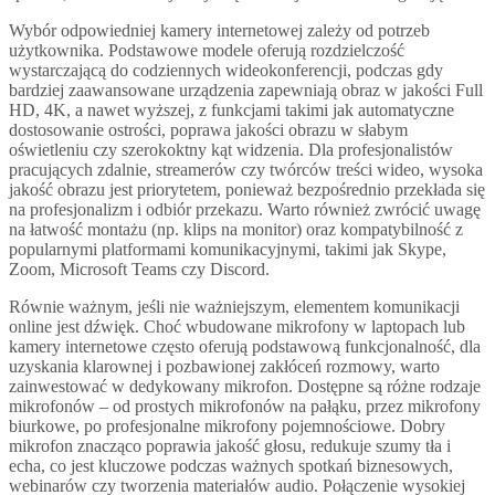
Wybór odpowiedniej kamery internetowej zależy od potrzeb
użytkownika. Podstawowe modele oferują rozdzielczość
wystarczającą do codziennych wideokonferencji, podczas gdy
bardziej zaawansowane urządzenia zapewniają obraz w jakości Full
HD, 4K, a nawet wyższej, z funkcjami takimi jak automatyczne
dostosowanie ostrości, poprawa jakości obrazu w słabym
oświetleniu czy szerokoktny kąt widzenia. Dla profesjonalistów
pracujących zdalnie, streamerów czy twórców treści wideo, wysoka
jakość obrazu jest priorytetem, ponieważ bezpośrednio przekłada się
na profesjonalizm i odbiór przekazu. Warto również zwrócić uwagę
na łatwość montażu (np. klips na monitor) oraz kompatybilność z
popularnymi platformami komunikacyjnymi, takimi jak Skype,
Zoom, Microsoft Teams czy Discord.
Równie ważnym, jeśli nie ważniejszym, elementem komunikacji
online jest dźwięk. Choć wbudowane mikrofony w laptopach lub
kamery internetowe często oferują podstawową funkcjonalność, dla
uzyskania klarownej i pozbawionej zakłóceń rozmowy, warto
zainwestować w dedykowany mikrofon. Dostępne są różne rodzaje
mikrofonów – od prostych mikrofonów na pałąku, przez mikrofony
biurkowe, po profesjonalne mikrofony pojemnościowe. Dobry
mikrofon znacząco poprawia jakość głosu, redukuje szumy tła i
echa, co jest kluczowe podczas ważnych spotkań biznesowych,
webinarów czy tworzenia materiałów audio. Połączenie wysokiej