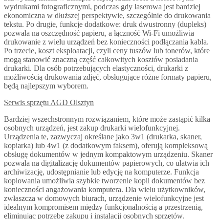
wydrukami fotograficznymi, podczas gdy laserowa jest bardziej
ekonomiczna w dłuższej perspektywie, szczególnie do drukowania
tekstu. Po drugie, funkcje dodatkowe: druk dwustronny (dupleks)
pozwala na oszczędność papieru, a łączność Wi-Fi umożliwia
drukowanie z wielu urządzeń bez konieczności podłączania kabla.
Po trzecie, koszt eksploatacji, czyli ceny tuszów lub tonerów, które
mogą stanowić znaczną część całkowitych kosztów posiadania
drukarki. Dla osób potrzebujących elastyczności, drukarki z
możliwością drukowania zdjęć, obsługujące różne formaty papieru,
będą najlepszym wyborem.
Serwis sprzętu AGD Olsztyn
Bardziej wszechstronnym rozwiązaniem, które może zastąpić kilka
osobnych urządzeń, jest zakup drukarki wielofunkcyjnej.
Urządzenia te, zazwyczaj określane jako 3w1 (drukarka, skaner,
kopiarka) lub 4w1 (z dodatkowym faksem), oferują kompleksową
obsługę dokumentów w jednym kompaktowym urządzeniu. Skaner
pozwala na digitalizację dokumentów papierowych, co ułatwia ich
archiwizację, udostępnianie lub edycję na komputerze. Funkcja
kopiowania umożliwia szybkie tworzenie kopii dokumentów bez
konieczności angażowania komputera. Dla wielu użytkowników,
zwłaszcza w domowych biurach, urządzenie wielofunkcyjne jest
idealnym kompromisem między funkcjonalnością a przestrzenią,
eliminując potrzebę zakupu i instalacji osobnych sprzętów.