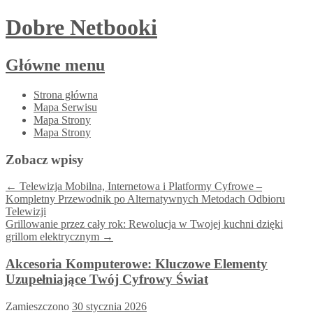
Dobre Netbooki
Główne menu
Przejdź
Strona główna
do
Mapa Serwisu
treści
Mapa Strony
Mapa Strony
Zobacz wpisy
←
Telewizja Mobilna, Internetowa i Platformy Cyfrowe –
Kompletny Przewodnik po Alternatywnych Metodach Odbioru
Telewizji
Grillowanie przez cały rok: Rewolucja w Twojej kuchni dzięki
grillom elektrycznym
→
Akcesoria Komputerowe: Kluczowe Elementy
Uzupełniające Twój Cyfrowy Świat
Zamieszczono
30 stycznia 2026