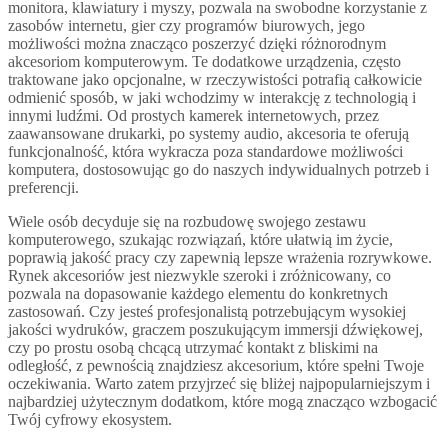
monitora, klawiatury i myszy, pozwala na swobodne korzystanie z
zasobów internetu, gier czy programów biurowych, jego
możliwości można znacząco poszerzyć dzięki różnorodnym
akcesoriom komputerowym. Te dodatkowe urządzenia, często
traktowane jako opcjonalne, w rzeczywistości potrafią całkowicie
odmienić sposób, w jaki wchodzimy w interakcję z technologią i
innymi ludźmi. Od prostych kamerek internetowych, przez
zaawansowane drukarki, po systemy audio, akcesoria te oferują
funkcjonalność, która wykracza poza standardowe możliwości
komputera, dostosowując go do naszych indywidualnych potrzeb i
preferencji.
Wiele osób decyduje się na rozbudowę swojego zestawu
komputerowego, szukając rozwiązań, które ułatwią im życie,
poprawią jakość pracy czy zapewnią lepsze wrażenia rozrywkowe.
Rynek akcesoriów jest niezwykle szeroki i zróżnicowany, co
pozwala na dopasowanie każdego elementu do konkretnych
zastosowań. Czy jesteś profesjonalistą potrzebującym wysokiej
jakości wydruków, graczem poszukującym immersji dźwiękowej,
czy po prostu osobą chcącą utrzymać kontakt z bliskimi na
odległość, z pewnością znajdziesz akcesorium, które spełni Twoje
oczekiwania. Warto zatem przyjrzeć się bliżej najpopularniejszym i
najbardziej użytecznym dodatkom, które mogą znacząco wzbogacić
Twój cyfrowy ekosystem.