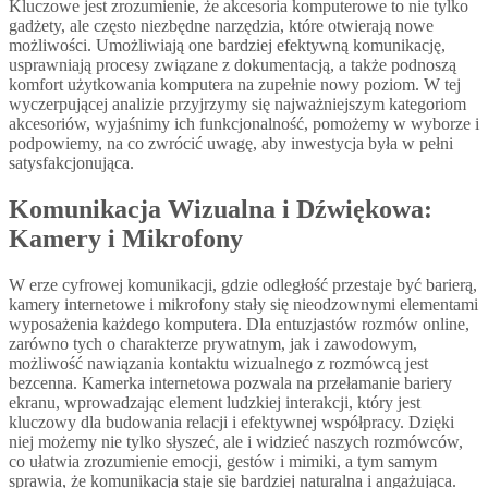
Kluczowe jest zrozumienie, że akcesoria komputerowe to nie tylko
gadżety, ale często niezbędne narzędzia, które otwierają nowe
możliwości. Umożliwiają one bardziej efektywną komunikację,
usprawniają procesy związane z dokumentacją, a także podnoszą
komfort użytkowania komputera na zupełnie nowy poziom. W tej
wyczerpującej analizie przyjrzymy się najważniejszym kategoriom
akcesoriów, wyjaśnimy ich funkcjonalność, pomożemy w wyborze i
podpowiemy, na co zwrócić uwagę, aby inwestycja była w pełni
satysfakcjonująca.
Komunikacja Wizualna i Dźwiękowa:
Kamery i Mikrofony
W erze cyfrowej komunikacji, gdzie odległość przestaje być barierą,
kamery internetowe i mikrofony stały się nieodzownymi elementami
wyposażenia każdego komputera. Dla entuzjastów rozmów online,
zarówno tych o charakterze prywatnym, jak i zawodowym,
możliwość nawiązania kontaktu wizualnego z rozmówcą jest
bezcenna. Kamerka internetowa pozwala na przełamanie bariery
ekranu, wprowadzając element ludzkiej interakcji, który jest
kluczowy dla budowania relacji i efektywnej współpracy. Dzięki
niej możemy nie tylko słyszeć, ale i widzieć naszych rozmówców,
co ułatwia zrozumienie emocji, gestów i mimiki, a tym samym
sprawia, że komunikacja staje się bardziej naturalna i angażująca.