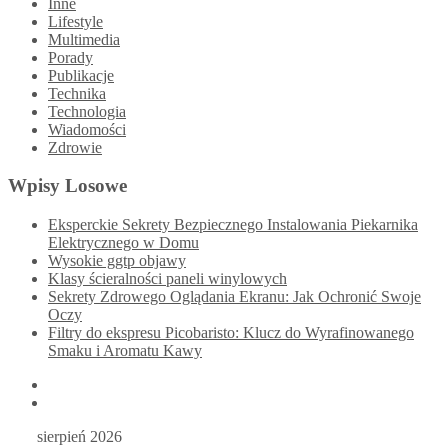
Inne
Lifestyle
Multimedia
Porady
Publikacje
Technika
Technologia
Wiadomości
Zdrowie
Wpisy Losowe
Eksperckie Sekrety Bezpiecznego Instalowania Piekarnika
Elektrycznego w Domu
Wysokie ggtp objawy
Klasy ścieralności paneli winylowych
Sekrety Zdrowego Oglądania Ekranu: Jak Ochronić Swoje
Oczy
Filtry do ekspresu Picobaristo: Klucz do Wyrafinowanego
Smaku i Aromatu Kawy
sierpień 2026