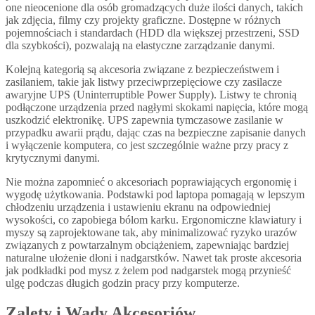
one nieocenione dla osób gromadzących duże ilości danych, takich
jak zdjęcia, filmy czy projekty graficzne. Dostępne w różnych
pojemnościach i standardach (HDD dla większej przestrzeni, SSD
dla szybkości), pozwalają na elastyczne zarządzanie danymi.
Kolejną kategorią są akcesoria związane z bezpieczeństwem i
zasilaniem, takie jak listwy przeciwprzepięciowe czy zasilacze
awaryjne UPS (Uninterruptible Power Supply). Listwy te chronią
podłączone urządzenia przed nagłymi skokami napięcia, które mogą
uszkodzić elektronikę. UPS zapewnia tymczasowe zasilanie w
przypadku awarii prądu, dając czas na bezpieczne zapisanie danych
i wyłączenie komputera, co jest szczególnie ważne przy pracy z
krytycznymi danymi.
Nie można zapomnieć o akcesoriach poprawiających ergonomię i
wygodę użytkowania. Podstawki pod laptopa pomagają w lepszym
chłodzeniu urządzenia i ustawieniu ekranu na odpowiedniej
wysokości, co zapobiega bólom karku. Ergonomiczne klawiatury i
myszy są zaprojektowane tak, aby minimalizować ryzyko urazów
związanych z powtarzalnym obciążeniem, zapewniając bardziej
naturalne ułożenie dłoni i nadgarstków. Nawet tak proste akcesoria
jak podkładki pod mysz z żelem pod nadgarstek mogą przynieść
ulgę podczas długich godzin pracy przy komputerze.
Zalety i Wady Akcesoriów