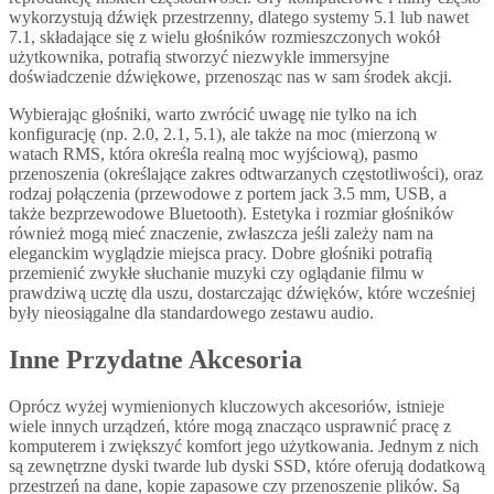
wykorzystują dźwięk przestrzenny, dlatego systemy 5.1 lub nawet
7.1, składające się z wielu głośników rozmieszczonych wokół
użytkownika, potrafią stworzyć niezwykle immersyjne
doświadczenie dźwiękowe, przenosząc nas w sam środek akcji.
Wybierając głośniki, warto zwrócić uwagę nie tylko na ich
konfigurację (np. 2.0, 2.1, 5.1), ale także na moc (mierzoną w
watach RMS, która określa realną moc wyjściową), pasmo
przenoszenia (określające zakres odtwarzanych częstotliwości), oraz
rodzaj połączenia (przewodowe z portem jack 3.5 mm, USB, a
także bezprzewodowe Bluetooth). Estetyka i rozmiar głośników
również mogą mieć znaczenie, zwłaszcza jeśli zależy nam na
eleganckim wyglądzie miejsca pracy. Dobre głośniki potrafią
przemienić zwykłe słuchanie muzyki czy oglądanie filmu w
prawdziwą ucztę dla uszu, dostarczając dźwięków, które wcześniej
były nieosiągalne dla standardowego zestawu audio.
Inne Przydatne Akcesoria
Oprócz wyżej wymienionych kluczowych akcesoriów, istnieje
wiele innych urządzeń, które mogą znacząco usprawnić pracę z
komputerem i zwiększyć komfort jego użytkowania. Jednym z nich
są zewnętrzne dyski twarde lub dyski SSD, które oferują dodatkową
przestrzeń na dane, kopie zapasowe czy przenoszenie plików. Są