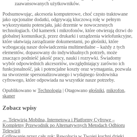
zaawansowanych użytkowników.
Podsumowując, akcesoria komputerowe, choć często traktowane
jako opcjonalne dodatki, odgrywają kluczową rolę w pełnym
wykorzystaniu potencjału, jaki drzemie w nowoczesnych
technologiach. Od kamerek i mikrofonów, które otwierają drzwi do
globalnej komunikacji, przez drukarki i urządzenia wielofunkcyjne,
które ułatwiają zarządzanie dokumentami, po głośniki, które
wzbogacają nasze doświadczenia multimedialne – każdy z tych
elementów, dopasowany do indywidualnych potrzeb, może
znacząco podnieść jakość pracy, nauki i rozrywki. Świadomy
wybór odpowiednich akcesoriów, uwzględniający zarówno ich
funkcjonalność, jak i potencjalne koszty oraz wymagania, pozwala
na stworzenie spersonalizowanego i wydajnego środowiska
cyfrowego, które odpowiada na wszystkie nasze potrzeby.
Opublikowano
w
Technologia
|
Otagowano
głośniki
,
mikrofon
,
skaner
Zobacz wpisy
←
Telewizja Mobilna, Internetowa i Platformy Cyfrowe –
Kompletny Przewodnik po Alternatywnych Metodach Odbioru
Telewizji
Grillowanie przez cały rok: Rewolucja w Twojej kuchni dzięki