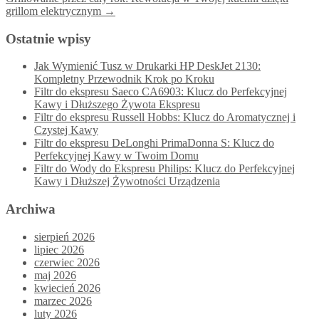
grillom elektrycznym
→
Ostatnie wpisy
Jak Wymienić Tusz w Drukarki HP DeskJet 2130:
Kompletny Przewodnik Krok po Kroku
Filtr do ekspresu Saeco CA6903: Klucz do Perfekcyjnej
Kawy i Dłuższego Żywota Ekspresu
Filtr do ekspresu Russell Hobbs: Klucz do Aromatycznej i
Czystej Kawy
Filtr do ekspresu DeLonghi PrimaDonna S: Klucz do
Perfekcyjnej Kawy w Twoim Domu
Filtr do Wody do Ekspresu Philips: Klucz do Perfekcyjnej
Kawy i Dłuższej Żywotności Urządzenia
Archiwa
sierpień 2026
lipiec 2026
czerwiec 2026
maj 2026
kwiecień 2026
marzec 2026
luty 2026