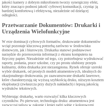
jakości kamery z dobrym mikrofonem tworzy synergiczny efekt,
który znacząco podnosi jakość cyfrowej komunikacji, czyniąc ją
bardziej komfortową i efektywną, niezależnie od dzielącej
odległości.
Przetwarzanie Dokumentów: Drukarki i
Urządzenia Wielofunkcyjne
W erze dominacji cyfrowych formatów, drukowanie dokumentów
wciąż pozostaje kluczową potrzebą zarówno w środowisku
domowym, jak i biurowym. Drukarka stanowi podstawowe
narzędzie do przenoszenia informacji z ekranu komputera na
fizyczny papier. Niezależnie od tego, czy potrzebujesz wydrukować
raporty, podania, prace szkolne, czy po prostu ulubiony przepis
kulinarny, dobra drukarka jest niezastąpiona. Rynek oferuje szeroki
wybór drukarek, od prostych modeli atramentowych, idealnych do
okazjonalnego drukowania, po zaawansowane drukarki laserowe,
które charakteryzują się wyższą szybkością druku, niższym kosztem
eksploatacji (zwłaszcza przy dużych nakładach) i lepszą jakością
wydruków tekstowych.
Wybierając drukarkę, warto rozważyć kilka kluczowych
czynników. Po pierwsze, technologia druku: atramentowa jest
zazwyczaj tańsza w zakupie i lepiej radzi sobie z kolorowymi