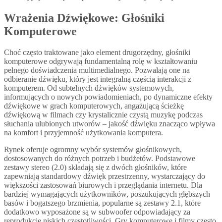
Wrażenia Dźwiękowe: Głośniki
Komputerowe
Choć często traktowane jako element drugorzędny, głośniki
komputerowe odgrywają fundamentalną rolę w kształtowaniu
pełnego doświadczenia multimedialnego. Pozwalają one na
odbieranie dźwięku, który jest integralną częścią interakcji z
komputerem. Od subtelnych dźwięków systemowych,
informujących o nowych powiadomieniach, po dynamiczne efekty
dźwiękowe w grach komputerowych, angażującą ścieżkę
dźwiękową w filmach czy krystalicznie czystą muzykę podczas
słuchania ulubionych utworów – jakość dźwięku znacząco wpływa
na komfort i przyjemność użytkowania komputera.
Rynek oferuje ogromny wybór systemów głośnikowych,
dostosowanych do różnych potrzeb i budżetów. Podstawowe
zestawy stereo (2.0) składają się z dwóch głośników, które
zapewniają standardowy dźwięk przestrzenny, wystarczający do
większości zastosowań biurowych i przeglądania internetu. Dla
bardziej wymagających użytkowników, poszukujących głębszych
basów i bogatszego brzmienia, popularne są zestawy 2.1, które
dodatkowo wyposażone są w subwoofer odpowiadający za
reprodukcję niskich częstotliwości. Gry komputerowe i filmy często