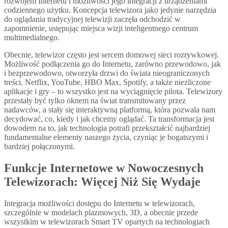
rozwojem Internetu i możliwości jego integracji z urządzeniami
codziennego użytku. Koncepcja telewizora jako jedynie narzędzia
do oglądania tradycyjnej telewizji zaczęła odchodzić w
zapomnienie, ustępując miejsca wizji inteligentnego centrum
multimedialnego.
Obecnie, telewizor często jest sercem domowej sieci rozrywkowej.
Możliwość podłączenia go do Internetu, zarówno przewodowo, jak
i bezprzewodowo, otworzyła drzwi do świata nieograniczonych
treści. Netflix, YouTube, HBO Max, Spotify, a także niezliczone
aplikacje i gry – to wszystko jest na wyciągnięcie pilota. Telewizory
przestały być tylko oknem na świat transmitowany przez
nadawców, a stały się interaktywną platformą, która pozwala nam
decydować, co, kiedy i jak chcemy oglądać. Ta transformacja jest
dowodem na to, jak technologia potrafi przekształcić najbardziej
fundamentalne elementy naszego życia, czyniąc je bogatszymi i
bardziej połączonymi.
Funkcje Internetowe w Nowoczesnych
Telewizorach: Więcej Niż Się Wydaje
Integracja możliwości dostępu do Internetu w telewizorach,
szczególnie w modelach plazmowych, 3D, a obecnie przede
wszystkim w telewizorach Smart TV opartych na technologiach