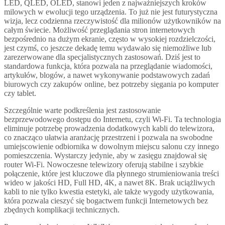
LED, QLED, OLED, stanowi jeden z najważniejszych kroków
milowych w ewolucji tego urządzenia. To już nie jest futurystyczna
wizja, lecz codzienna rzeczywistość dla milionów użytkowników na
całym świecie. Możliwość przeglądania stron internetowych
bezpośrednio na dużym ekranie, często w wysokiej rozdzielczości,
jest czymś, co jeszcze dekadę temu wydawało się niemożliwe lub
zarezerwowane dla specjalistycznych zastosowań. Dziś jest to
standardowa funkcja, która pozwala na przeglądanie wiadomości,
artykułów, blogów, a nawet wykonywanie podstawowych zadań
biurowych czy zakupów online, bez potrzeby sięgania po komputer
czy tablet.
Szczególnie warte podkreślenia jest zastosowanie
bezprzewodowego dostępu do Internetu, czyli Wi-Fi. Ta technologia
eliminuje potrzebę prowadzenia dodatkowych kabli do telewizora,
co znacząco ułatwia aranżację przestrzeni i pozwala na swobodne
umiejscowienie odbiornika w dowolnym miejscu salonu czy innego
pomieszczenia. Wystarczy jedynie, aby w zasięgu znajdował się
router Wi-Fi. Nowoczesne telewizory oferują stabilne i szybkie
połączenie, które jest kluczowe dla płynnego strumieniowania treści
wideo w jakości HD, Full HD, 4K, a nawet 8K. Brak uciążliwych
kabli to nie tylko kwestia estetyki, ale także wygody użytkowania,
która pozwala cieszyć się bogactwem funkcji Internetowych bez
zbędnych komplikacji technicznych.