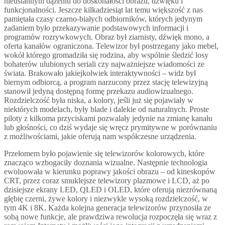
nieustannym dążeniu do doskonałości obrazu, dźwięku i
funkcjonalności. Jeszcze kilkadziesiąt lat temu większość z nas
pamiętała czasy czarno-białych odbiorników, których jedynym
zadaniem było przekazywanie podstawowych informacji i
programów rozrywkowych. Obraz był ziarnisty, dźwięk mono, a
oferta kanałów ograniczona. Telewizor był postrzegany jako mebel,
wokół którego gromadziła się rodzina, aby wspólnie śledzić losy
bohaterów ulubionych seriali czy najważniejsze wiadomości ze
świata. Brakowało jakiejkolwiek interaktywności – widz był
biernym odbiorcą, a program narzucony przez stację telewizyjną
stanowił jedyną dostępną formę przekazu audiowizualnego.
Rozdzielczość była niska, a kolory, jeśli już się pojawiały w
niektórych modelach, były blade i dalekie od naturalnych. Proste
piloty z kilkoma przyciskami pozwalały jedynie na zmianę kanału
lub głośności, co dziś wydaje się wręcz prymitywne w porównaniu
z możliwościami, jakie oferują nam współczesne urządzenia.
Przełomem było pojawienie się telewizorów kolorowych, które
znacząco wzbogaciły doznania wizualne. Następnie technologia
ewoluowała w kierunku poprawy jakości obrazu – od kineskopów
CRT, przez coraz smuklejsze telewizory plazmowe i LCD, aż po
dzisiejsze ekrany LED, QLED i OLED, które oferują niezrównaną
głębię czerni, żywe kolory i niezwykle wysoką rozdzielczość, w
tym 4K i 8K. Każda kolejna generacja telewizorów przynosiła ze
sobą nowe funkcje, ale prawdziwa rewolucja rozpoczęła się wraz z