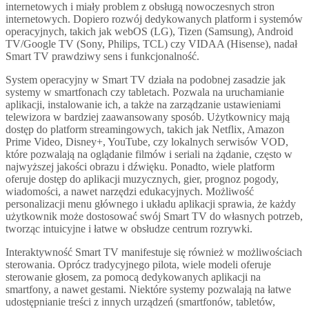
internetowych i miały problem z obsługą nowoczesnych stron
internetowych. Dopiero rozwój dedykowanych platform i systemów
operacyjnych, takich jak webOS (LG), Tizen (Samsung), Android
TV/Google TV (Sony, Philips, TCL) czy VIDAA (Hisense), nadał
Smart TV prawdziwy sens i funkcjonalność.
System operacyjny w Smart TV działa na podobnej zasadzie jak
systemy w smartfonach czy tabletach. Pozwala na uruchamianie
aplikacji, instalowanie ich, a także na zarządzanie ustawieniami
telewizora w bardziej zaawansowany sposób. Użytkownicy mają
dostęp do platform streamingowych, takich jak Netflix, Amazon
Prime Video, Disney+, YouTube, czy lokalnych serwisów VOD,
które pozwalają na oglądanie filmów i seriali na żądanie, często w
najwyższej jakości obrazu i dźwięku. Ponadto, wiele platform
oferuje dostęp do aplikacji muzycznych, gier, prognoz pogody,
wiadomości, a nawet narzędzi edukacyjnych. Możliwość
personalizacji menu głównego i układu aplikacji sprawia, że każdy
użytkownik może dostosować swój Smart TV do własnych potrzeb,
tworząc intuicyjne i łatwe w obsłudze centrum rozrywki.
Interaktywność Smart TV manifestuje się również w możliwościach
sterowania. Oprócz tradycyjnego pilota, wiele modeli oferuje
sterowanie głosem, za pomocą dedykowanych aplikacji na
smartfony, a nawet gestami. Niektóre systemy pozwalają na łatwe
udostępnianie treści z innych urządzeń (smartfonów, tabletów,