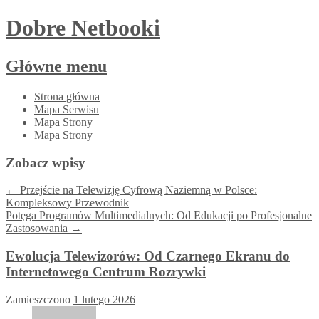
Dobre Netbooki
Główne menu
Przejdź
Strona główna
do
Mapa Serwisu
treści
Mapa Strony
Mapa Strony
Zobacz wpisy
←
Przejście na Telewizję Cyfrową Naziemną w Polsce:
Kompleksowy Przewodnik
Potęga Programów Multimedialnych: Od Edukacji po Profesjonalne
Zastosowania
→
Ewolucja Telewizorów: Od Czarnego Ekranu do
Internetowego Centrum Rozrywki
Zamieszczono
1 lutego 2026