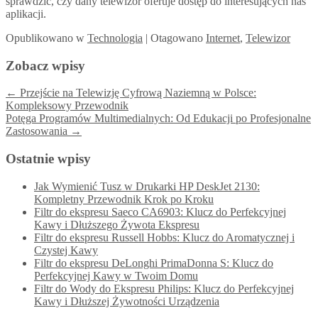
sprawdzić, czy dany telewizor oferuje dostęp do interesujących nas
aplikacji.
Opublikowano
w
Technologia
|
Otagowano
Internet
,
Telewizor
Zobacz wpisy
←
Przejście na Telewizję Cyfrową Naziemną w Polsce:
Kompleksowy Przewodnik
Potęga Programów Multimedialnych: Od Edukacji po Profesjonalne
Zastosowania
→
Ostatnie wpisy
Jak Wymienić Tusz w Drukarki HP DeskJet 2130:
Kompletny Przewodnik Krok po Kroku
Filtr do ekspresu Saeco CA6903: Klucz do Perfekcyjnej
Kawy i Dłuższego Żywota Ekspresu
Filtr do ekspresu Russell Hobbs: Klucz do Aromatycznej i
Czystej Kawy
Filtr do ekspresu DeLonghi PrimaDonna S: Klucz do
Perfekcyjnej Kawy w Twoim Domu
Filtr do Wody do Ekspresu Philips: Klucz do Perfekcyjnej
Kawy i Dłuższej Żywotności Urządzenia