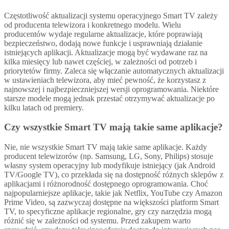
Częstotliwość aktualizacji systemu operacyjnego Smart TV zależy
od producenta telewizora i konkretnego modelu. Wielu
producentów wydaje regularne aktualizacje, które poprawiają
bezpieczeństwo, dodają nowe funkcje i usprawniają działanie
istniejących aplikacji. Aktualizacje mogą być wydawane raz na
kilka miesięcy lub nawet częściej, w zależności od potrzeb i
priorytetów firmy. Zaleca się włączanie automatycznych aktualizacji
w ustawieniach telewizora, aby mieć pewność, że korzystasz z
najnowszej i najbezpieczniejszej wersji oprogramowania. Niektóre
starsze modele mogą jednak przestać otrzymywać aktualizacje po
kilku latach od premiery.
Czy wszystkie Smart TV mają takie same aplikacje?
Nie, nie wszystkie Smart TV mają takie same aplikacje. Każdy
producent telewizorów (np. Samsung, LG, Sony, Philips) stosuje
własny system operacyjny lub modyfikuje istniejący (jak Android
TV/Google TV), co przekłada się na dostępność różnych sklepów z
aplikacjami i różnorodność dostępnego oprogramowania. Choć
najpopularniejsze aplikacje, takie jak Netflix, YouTube czy Amazon
Prime Video, są zazwyczaj dostępne na większości platform Smart
TV, to specyficzne aplikacje regionalne, gry czy narzędzia mogą
różnić się w zależności od systemu. Przed zakupem warto