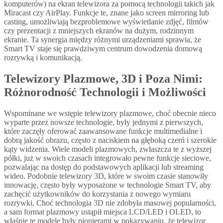
komputerów) na ekran telewizora za pomocą technologii takich jak
Miracast czy AirPlay. Funkcje te, znane jako screen mirroring lub
casting, umożliwiają bezproblemowe wyświetlanie zdjęć, filmów
czy prezentacji z mniejszych ekranów na dużym, rodzinnym
ekranie. Ta synergia między różnymi urządzeniami sprawia, że
Smart TV staje się prawdziwym centrum dowodzenia domową
rozrywką i komunikacją.
Telewizory Plazmowe, 3D i Poza Nimi:
Różnorodność Technologii i Możliwości
Wspominane we wstępie telewizory plazmowe, choć obecnie nieco
wyparte przez nowsze technologie, były jednymi z pierwszych,
które zaczęły oferować zaawansowane funkcje multimedialne i
dobrą jakość obrazu, często z naciskiem na głęboką czerń i szerokie
kąty widzenia. Wiele modeli plazmowych, zwłaszcza te z wyższej
półki, już w swoich czasach integrowało pewne funkcje sieciowe,
pozwalając na dostęp do podstawowych aplikacji lub streaming
wideo. Podobnie telewizory 3D, które w swoim czasie stanowiły
innowację, często były wyposażone w technologie Smart TV, aby
zachęcić użytkowników do korzystania z nowego wymiaru
rozrywki. Choć technologia 3D nie zdobyła masowej popularności,
a sam format plazmowy ustąpił miejsca LCD/LED i OLED, to
właśnie te modele były pionierami w pokazywaniu, że telewizor