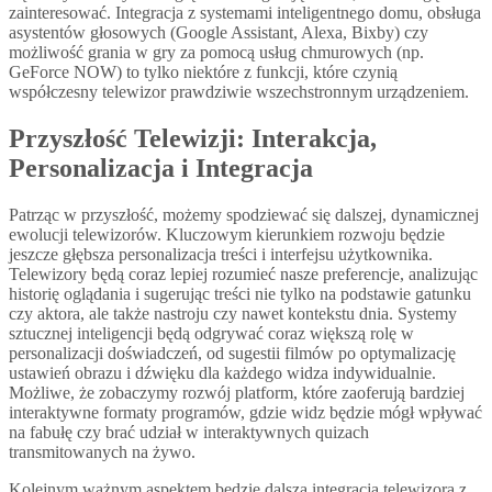
zainteresować. Integracja z systemami inteligentnego domu, obsługa
asystentów głosowych (Google Assistant, Alexa, Bixby) czy
możliwość grania w gry za pomocą usług chmurowych (np.
GeForce NOW) to tylko niektóre z funkcji, które czynią
współczesny telewizor prawdziwie wszechstronnym urządzeniem.
Przyszłość Telewizji: Interakcja,
Personalizacja i Integracja
Patrząc w przyszłość, możemy spodziewać się dalszej, dynamicznej
ewolucji telewizorów. Kluczowym kierunkiem rozwoju będzie
jeszcze głębsza personalizacja treści i interfejsu użytkownika.
Telewizory będą coraz lepiej rozumieć nasze preferencje, analizując
historię oglądania i sugerując treści nie tylko na podstawie gatunku
czy aktora, ale także nastroju czy nawet kontekstu dnia. Systemy
sztucznej inteligencji będą odgrywać coraz większą rolę w
personalizacji doświadczeń, od sugestii filmów po optymalizację
ustawień obrazu i dźwięku dla każdego widza indywidualnie.
Możliwe, że zobaczymy rozwój platform, które zaoferują bardziej
interaktywne formaty programów, gdzie widz będzie mógł wpływać
na fabułę czy brać udział w interaktywnych quizach
transmitowanych na żywo.
Kolejnym ważnym aspektem będzie dalsza integracja telewizora z