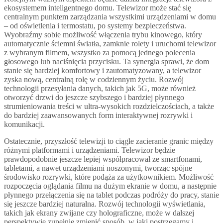
ekosystemem inteligentnego domu. Telewizor może stać się
centralnym punktem zarządzania wszystkimi urządzeniami w domu
– od oświetlenia i termostatu, po systemy bezpieczeństwa.
Wyobraźmy sobie możliwość włączenia trybu kinowego, który
automatycznie ściemni światła, zamknie rolety i uruchomi telewizor
z wybranym filmem, wszystko za pomocą jednego polecenia
głosowego lub naciśnięcia przycisku. Ta synergia sprawi, że dom
stanie się bardziej komfortowy i zautomatyzowany, a telewizor
zyska nową, centralną rolę w codziennym życiu. Rozwój
technologii przesyłania danych, takich jak 5G, może również
otworzyć drzwi do jeszcze szybszego i bardziej płynnego
strumieniowania treści w ultra-wysokich rozdzielczościach, a także
do bardziej zaawansowanych form interaktywnej rozrywki i
komunikacji.
Ostatecznie, przyszłość telewizji to ciągłe zacieranie granic między
różnymi platformami i urządzeniami. Telewizor będzie
prawdopodobnie jeszcze lepiej współpracował ze smartfonami,
tabletami, a nawet urządzeniami noszonymi, tworząc spójne
środowisko rozrywki, które podąża za użytkownikiem. Możliwość
rozpoczęcia oglądania filmu na dużym ekranie w domu, a następnie
płynnego przełączenia się na tablet podczas podróży do pracy, stanie
się jeszcze bardziej naturalna. Rozwój technologii wyświetlania,
takich jak ekrany zwijane czy holograficzne, może w dalszej
perspektywie zupełnie zmienić sposób, w jaki postrzegamy i