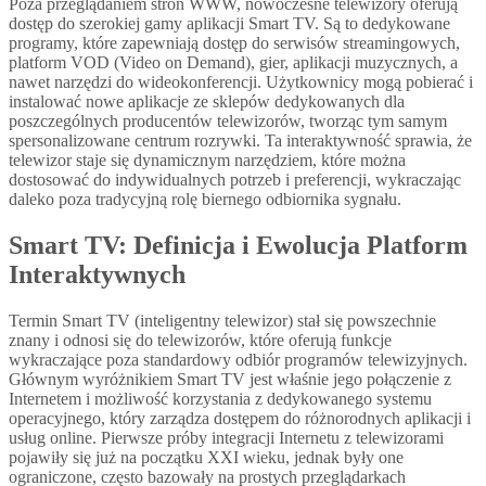
Poza przeglądaniem stron WWW, nowoczesne telewizory oferują
dostęp do szerokiej gamy aplikacji Smart TV. Są to dedykowane
programy, które zapewniają dostęp do serwisów streamingowych,
platform VOD (Video on Demand), gier, aplikacji muzycznych, a
nawet narzędzi do wideokonferencji. Użytkownicy mogą pobierać i
instalować nowe aplikacje ze sklepów dedykowanych dla
poszczególnych producentów telewizorów, tworząc tym samym
spersonalizowane centrum rozrywki. Ta interaktywność sprawia, że
telewizor staje się dynamicznym narzędziem, które można
dostosować do indywidualnych potrzeb i preferencji, wykraczając
daleko poza tradycyjną rolę biernego odbiornika sygnału.
Smart TV: Definicja i Ewolucja Platform
Interaktywnych
Termin Smart TV (inteligentny telewizor) stał się powszechnie
znany i odnosi się do telewizorów, które oferują funkcje
wykraczające poza standardowy odbiór programów telewizyjnych.
Głównym wyróżnikiem Smart TV jest właśnie jego połączenie z
Internetem i możliwość korzystania z dedykowanego systemu
operacyjnego, który zarządza dostępem do różnorodnych aplikacji i
usług online. Pierwsze próby integracji Internetu z telewizorami
pojawiły się już na początku XXI wieku, jednak były one
ograniczone, często bazowały na prostych przeglądarkach