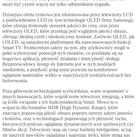
może być czymś więcej niż tylko odbiornikiem sygnału.
Dzisiejsza oferta rynkowa jest zdominowana przez telewizory LCD
z podświetleniem LED (w tym technologie QLED firmy Samsung),
które oferują doskonały stosunek jakości do ceny, oraz przez
telewizory OLED, które przodują pod względem jakości obrazu,
oferując idealną czerń i nieskończony kontrast. Zarówno QLED, jak
i OLED, są naturalnymi platformami dla zaawansowanych funkcji
Smart TV. Producentom zależy na tym, aby użytkownicy mogli w
pełni wykorzystać potencjał tych ekranów, co przekłada się na
bogactwo aplikacji, płynność działania i intuicyjność obsługi.
Bezprzewodowy dostęp do Internetu jest w tych modelach
standardem, a prędkość połączenia pozwala na komfortowe
oglądanie materiałów wideo w najwyższych rozdzielczościach bez
buforowania.
Poza głównymi technologiami wyświetlania, warto wspomnieć o
innych innowacjach, które współczesne telewizory integrują, a które
są ściśle związane z ich funkcjonalnością Smart. Mowa tu o
wsparciu dla formatów HDR (High Dynamic Range), które
znacząco poprawiają jakość obrazu poprzez szerszy zakres jasności
i kolorów, oraz o technologiach poprawiających płynność ruchu,
kluczowych podczas oglądania dynamicznych scen sportowych czy
filmów akcji. Telewizory stają się coraz bardziej inteligentne, ucząc
się naszych nawyków oglądania i sugerując treści, które mogą nas