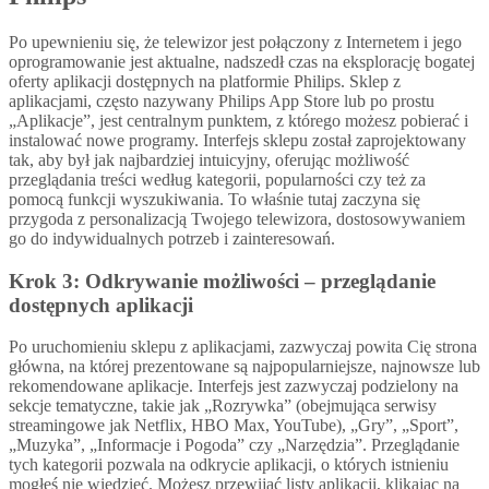
Po upewnieniu się, że telewizor jest połączony z Internetem i jego
oprogramowanie jest aktualne, nadszedł czas na eksplorację bogatej
oferty aplikacji dostępnych na platformie Philips. Sklep z
aplikacjami, często nazywany Philips App Store lub po prostu
„Aplikacje”, jest centralnym punktem, z którego możesz pobierać i
instalować nowe programy. Interfejs sklepu został zaprojektowany
tak, aby był jak najbardziej intuicyjny, oferując możliwość
przeglądania treści według kategorii, popularności czy też za
pomocą funkcji wyszukiwania. To właśnie tutaj zaczyna się
przygoda z personalizacją Twojego telewizora, dostosowywaniem
go do indywidualnych potrzeb i zainteresowań.
Krok 3: Odkrywanie możliwości – przeglądanie
dostępnych aplikacji
Po uruchomieniu sklepu z aplikacjami, zazwyczaj powita Cię strona
główna, na której prezentowane są najpopularniejsze, najnowsze lub
rekomendowane aplikacje. Interfejs jest zazwyczaj podzielony na
sekcje tematyczne, takie jak „Rozrywka” (obejmująca serwisy
streamingowe jak Netflix, HBO Max, YouTube), „Gry”, „Sport”,
„Muzyka”, „Informacje i Pogoda” czy „Narzędzia”. Przeglądanie
tych kategorii pozwala na odkrycie aplikacji, o których istnieniu
mogłeś nie wiedzieć. Możesz przewijać listy aplikacji, klikając na