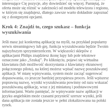
interesujące Cię pozycje, aby dowiedzieć się więcej. Pamiętaj, że
oferta może się różnić w zależności od modelu telewizora i regionu,
w którym się znajdujesz, dlatego zawsze warto dokładnie zapoznać
się z dostępnymi opcjami.
Krok 4: Znajdź to, czego szukasz – funkcja
wyszukiwania
Jeśli masz już konkretną aplikację na myśli, na przykład popularny
serwis streamingowy lub grę, funkcja wyszukiwania będzie Twoim
najszybszym sprzymierzeńcem. W większości sklepów z
aplikacjami Philips znajdziesz ikonę lupy lub pole tekstowe
oznaczone jako „Szukaj”. Po kliknięciu, pojawi się wirtualna
klawiatura (lub możliwość skorzystania z klawiatury ekranowej
połączonego pilota), na której możesz wpisać nazwę poszukiwanej
aplikacji. W miarę wpisywania, system może zacząć sugerować
dopasowania, co jeszcze bardziej przyspiesza proces. Jeśli wpiszesz
poprawną nazwę, wyniki wyszukiwania powinny od razu wskazać
poszukiwaną aplikację, wraz z jej miniaturą i podstawowymi
informacjami. Warto pamiętać, że wpisywanie nazw aplikacji w
języku angielskim może czasami przynieść szersze wyniki, jeśli
dana aplikacja nie została jeszcze w pełni zlokalizowana na polski
rynek.