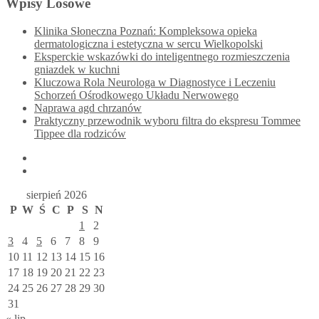
Wpisy Losowe
Klinika Słoneczna Poznań: Kompleksowa opieka
dermatologiczna i estetyczna w sercu Wielkopolski
Eksperckie wskazówki do inteligentnego rozmieszczenia
gniazdek w kuchni
Kluczowa Rola Neurologa w Diagnostyce i Leczeniu
Schorzeń Ośrodkowego Układu Nerwowego
Naprawa agd chrzanów
Praktyczny przewodnik wyboru filtra do ekspresu Tommee
Tippee dla rodziców
sierpień 2026
P
W
Ś
C
P
S
N
1
2
3
4
5
6
7
8
9
10
11
12
13
14
15
16
17
18
19
20
21
22
23
24
25
26
27
28
29
30
31
« lip