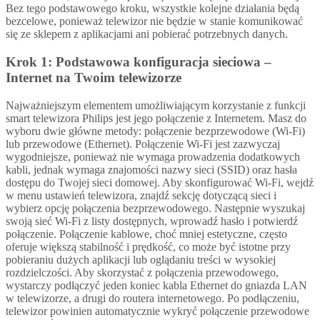
Bez tego podstawowego kroku, wszystkie kolejne działania będą
bezcelowe, ponieważ telewizor nie będzie w stanie komunikować
się ze sklepem z aplikacjami ani pobierać potrzebnych danych.
Krok 1: Podstawowa konfiguracja sieciowa –
Internet na Twoim telewizorze
Najważniejszym elementem umożliwiającym korzystanie z funkcji
smart telewizora Philips jest jego połączenie z Internetem. Masz do
wyboru dwie główne metody: połączenie bezprzewodowe (Wi-Fi)
lub przewodowe (Ethernet). Połączenie Wi-Fi jest zazwyczaj
wygodniejsze, ponieważ nie wymaga prowadzenia dodatkowych
kabli, jednak wymaga znajomości nazwy sieci (SSID) oraz hasła
dostępu do Twojej sieci domowej. Aby skonfigurować Wi-Fi, wejdź
w menu ustawień telewizora, znajdź sekcję dotyczącą sieci i
wybierz opcję połączenia bezprzewodowego. Następnie wyszukaj
swoją sieć Wi-Fi z listy dostępnych, wprowadź hasło i potwierdź
połączenie. Połączenie kablowe, choć mniej estetyczne, często
oferuje większą stabilność i prędkość, co może być istotne przy
pobieraniu dużych aplikacji lub oglądaniu treści w wysokiej
rozdzielczości. Aby skorzystać z połączenia przewodowego,
wystarczy podłączyć jeden koniec kabla Ethernet do gniazda LAN
w telewizorze, a drugi do routera internetowego. Po podłączeniu,
telewizor powinien automatycznie wykryć połączenie przewodowe