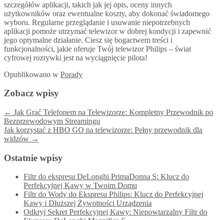
szczegółów aplikacji, takich jak jej opis, oceny innych
użytkowników oraz ewentualne koszty, aby dokonać świadomego
wyboru. Regularne przeglądanie i usuwanie niepotrzebnych
aplikacji pomoże utrzymać telewizor w dobrej kondycji i zapewnić
jego optymalne działanie. Ciesz się bogactwem treści i
funkcjonalności, jakie oferuje Twój telewizor Philips – świat
cyfrowej rozrywki jest na wyciągnięcie pilota!
Opublikowano
w
Porady
Zobacz wpisy
←
Jak Grać Telefonem na Telewizorze: Kompletny Przewodnik po
Bezprzewodowym Streamingu
Jak korzystać z HBO GO na telewizorze: Pełny przewodnik dla
widzów
→
Ostatnie wpisy
Filtr do ekspresu DeLonghi PrimaDonna S: Klucz do
Perfekcyjnej Kawy w Twoim Domu
Filtr do Wody do Ekspresu Philips: Klucz do Perfekcyjnej
Kawy i Dłuższej Żywotności Urządzenia
Odkryj Sekret Perfekcyjnej Kawy: Niepowtarzalny Filtr do