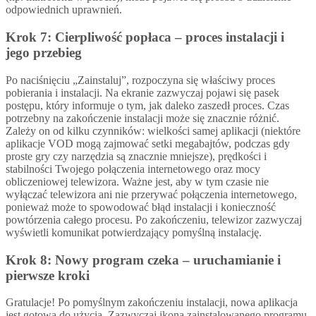
odpowiednich uprawnień.
Krok 7: Cierpliwość popłaca – proces instalacji i
jego przebieg
Po naciśnięciu „Zainstaluj”, rozpoczyna się właściwy proces
pobierania i instalacji. Na ekranie zazwyczaj pojawi się pasek
postępu, który informuje o tym, jak daleko zaszedł proces. Czas
potrzebny na zakończenie instalacji może się znacznie różnić.
Zależy on od kilku czynników: wielkości samej aplikacji (niektóre
aplikacje VOD mogą zajmować setki megabajtów, podczas gdy
proste gry czy narzędzia są znacznie mniejsze), prędkości i
stabilności Twojego połączenia internetowego oraz mocy
obliczeniowej telewizora. Ważne jest, aby w tym czasie nie
wyłączać telewizora ani nie przerywać połączenia internetowego,
ponieważ może to spowodować błąd instalacji i konieczność
powtórzenia całego procesu. Po zakończeniu, telewizor zazwyczaj
wyświetli komunikat potwierdzający pomyślną instalację.
Krok 8: Nowy program czeka – uruchamianie i
pierwsze kroki
Gratulacje! Po pomyślnym zakończeniu instalacji, nowa aplikacja
jest gotowa do użycia. Zazwyczaj ikona zainstalowanego programu