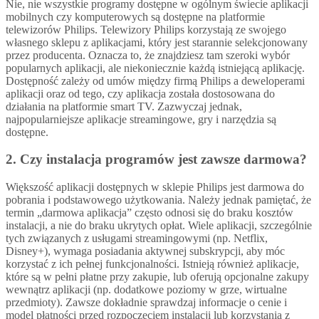
Nie, nie wszystkie programy dostępne w ogólnym świecie aplikacji
mobilnych czy komputerowych są dostępne na platformie
telewizorów Philips. Telewizory Philips korzystają ze swojego
własnego sklepu z aplikacjami, który jest starannie selekcjonowany
przez producenta. Oznacza to, że znajdziesz tam szeroki wybór
popularnych aplikacji, ale niekoniecznie każdą istniejącą aplikację.
Dostępność zależy od umów między firmą Philips a deweloperami
aplikacji oraz od tego, czy aplikacja została dostosowana do
działania na platformie smart TV. Zazwyczaj jednak,
najpopularniejsze aplikacje streamingowe, gry i narzędzia są
dostępne.
2. Czy instalacja programów jest zawsze darmowa?
Większość aplikacji dostępnych w sklepie Philips jest darmowa do
pobrania i podstawowego użytkowania. Należy jednak pamiętać, że
termin „darmowa aplikacja” często odnosi się do braku kosztów
instalacji, a nie do braku ukrytych opłat. Wiele aplikacji, szczególnie
tych związanych z usługami streamingowymi (np. Netflix,
Disney+), wymaga posiadania aktywnej subskrypcji, aby móc
korzystać z ich pełnej funkcjonalności. Istnieją również aplikacje,
które są w pełni płatne przy zakupie, lub oferują opcjonalne zakupy
wewnątrz aplikacji (np. dodatkowe poziomy w grze, wirtualne
przedmioty). Zawsze dokładnie sprawdzaj informacje o cenie i
model płatności przed rozpoczęciem instalacji lub korzystania z