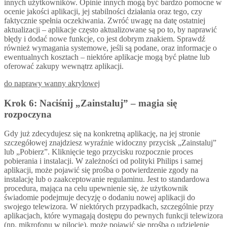
innych użytkowników. Opinie innych mogą być bardzo pomocne w
ocenie jakości aplikacji, jej stabilności działania oraz tego, czy
faktycznie spełnia oczekiwania. Zwróć uwagę na datę ostatniej
aktualizacji – aplikacje często aktualizowane są po to, by naprawić
błędy i dodać nowe funkcje, co jest dobrym znakiem. Sprawdź
również wymagania systemowe, jeśli są podane, oraz informacje o
ewentualnych kosztach – niektóre aplikacje mogą być płatne lub
oferować zakupy wewnątrz aplikacji.
do naprawy wanny akrylowej
Krok 6: Naciśnij „Zainstaluj” – magia się
rozpoczyna
Gdy już zdecydujesz się na konkretną aplikację, na jej stronie
szczegółowej znajdziesz wyraźnie widoczny przycisk „Zainstaluj”
lub „Pobierz”. Kliknięcie tego przycisku rozpocznie proces
pobierania i instalacji. W zależności od polityki Philips i samej
aplikacji, może pojawić się prośba o potwierdzenie zgody na
instalację lub o zaakceptowanie regulaminu. Jest to standardowa
procedura, mająca na celu upewnienie się, że użytkownik
świadomie podejmuje decyzję o dodaniu nowej aplikacji do
swojego telewizora. W niektórych przypadkach, szczególnie przy
aplikacjach, które wymagają dostępu do pewnych funkcji telewizora
(np. mikrofonu w pilocie), może pojawić się prośba o udzielenie