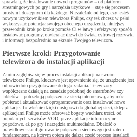
sprawiają, że instalowanie nowych programów – od platform
streamingowych po gry i narzędzia użytkowe – staje się procesem
prostym i dostępnym dla każdego. Niezależnie od tego, czy jesteś
nowym użytkownikiem telewizora Philips, czy też chcesz w pełni
wykorzystać potencjał swojego obecnego urządzenia, niniejszy
przewodnik krok po kroku pomoże Ci w łatwy i efektywny sposób
instalować programy, otwierając drzwi do świata cyfrowej rozrywki
i informacji bezpośrednio na ekranie Twojego telewizora.
Pierwsze kroki: Przygotowanie
telewizora do instalacji aplikacji
Zanim zagłębisz się w proces instalacji aplikacji na swoim
telewizorze Philips, kluczowe jest upewnienie się, że urządzenie jest
odpowiednio przygotowane do tego zadania. Telewizory
współczesne działają na zasadzie podobnej do smartfonów czy
tabletów – potrzebują połączenia z siecią internetową, aby móc
pobierać i aktualizować oprogramowanie oraz instalować nowe
aplikacje. To właśnie dzięki dostępowi do globalnej sieci, sklep z
aplikacjami Philips może oferować bogaty wachlarz treści, od
popularnych serwisów VOD, przez aplikacje informacyjne i
pogodowe, aż po gry i narzędzia multimedialne. Dbałość o
prawidłowe skonfigurowanie połączenia sieciowego jest zatem
fundamentem, na którym opiera się dalsza część procesu instalacji.