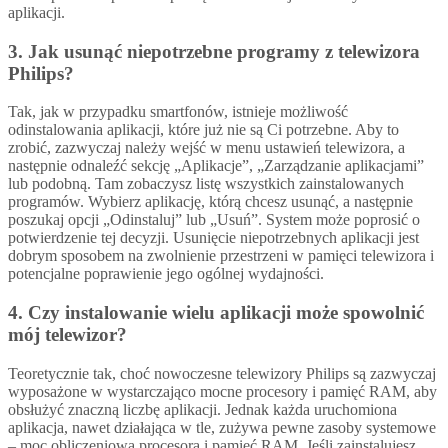
aplikacji.
3. Jak usunąć niepotrzebne programy z telewizora
Philips?
Tak, jak w przypadku smartfonów, istnieje możliwość
odinstalowania aplikacji, które już nie są Ci potrzebne. Aby to
zrobić, zazwyczaj należy wejść w menu ustawień telewizora, a
następnie odnaleźć sekcję „Aplikacje”, „Zarządzanie aplikacjami”
lub podobną. Tam zobaczysz listę wszystkich zainstalowanych
programów. Wybierz aplikację, którą chcesz usunąć, a następnie
poszukaj opcji „Odinstaluj” lub „Usuń”. System może poprosić o
potwierdzenie tej decyzji. Usunięcie niepotrzebnych aplikacji jest
dobrym sposobem na zwolnienie przestrzeni w pamięci telewizora i
potencjalne poprawienie jego ogólnej wydajności.
4. Czy instalowanie wielu aplikacji może spowolnić
mój telewizor?
Teoretycznie tak, choć nowoczesne telewizory Philips są zazwyczaj
wyposażone w wystarczająco mocne procesory i pamięć RAM, aby
obsłużyć znaczną liczbę aplikacji. Jednak każda uruchomiona
aplikacja, nawet działająca w tle, zużywa pewne zasoby systemowe
– moc obliczeniową procesora i pamięć RAM. Jeśli zainstalujesz