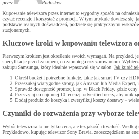
przez
Radosław
Kupowanie telewizora przez internet to wygodny sposób na odnalez
czytać recenzje i korzystać z promocji. W tym artykule dowiesz się,
podstawie realnych doświadczeń, podzielę się praktycznymi wskazó
stacjonarnych.
Kluczowe kroki w kupowaniu telewizora o
Pierwszym krokiem jest określenie swoich wymagań. Na przykład, je
specyfikacje przed zakupem, co zapobiega rozczarowaniom. Wybierz 
zakupu Samsunga, który idealnie wpasował się w salon.
Jak kupić te
Określ budżet i potrzebne funkcje, takie jak smart TV czy H
Przeszukaj wiarygodne strony, jak Amazon lub Media Expert, i u
Sprawdź dostępność promocji, np. w Black Friday, gdzie cen
Przeczytaj co najmniej 10 recenzji odverified users, aby unik
Dodaj produkt do koszyka i zweryfikuj koszty dostawy – wiel
Czynniki do rozważenia przy wyborze tele
Wybór telewizora to nie tylko cena, ale też jakość i trwałość. Wed
Przykładowo, kupując telewizor Sony Bravia, zaoszczędziłem na ene