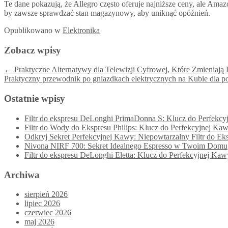
Te dane pokazują, że Allegro często oferuje najniższe ceny, ale 
by zawsze sprawdzać stan magazynowy, aby uniknąć opóźnień.
Opublikowano
w
Elektronika
Zobacz wpisy
←
Praktyczne Alternatywy dla Telewizji Cyfrowej, Które Zmienia
Praktyczny przewodnik po gniazdkach elektrycznych na Kubie dla 
Ostatnie wpisy
Filtr do ekspresu DeLonghi PrimaDonna S: Klucz do Perfe
Filtr do Wody do Ekspresu Philips: Klucz do Perfekcyjnej Ka
Odkryj Sekret Perfekcyjnej Kawy: Niepowtarzalny Filtr do E
Nivona NIRF 700: Sekret Idealnego Espresso w Twoim Domu
Filtr do ekspresu DeLonghi Eletta: Klucz do Perfekcyjnej Kaw
Archiwa
sierpień 2026
lipiec 2026
czerwiec 2026
maj 2026