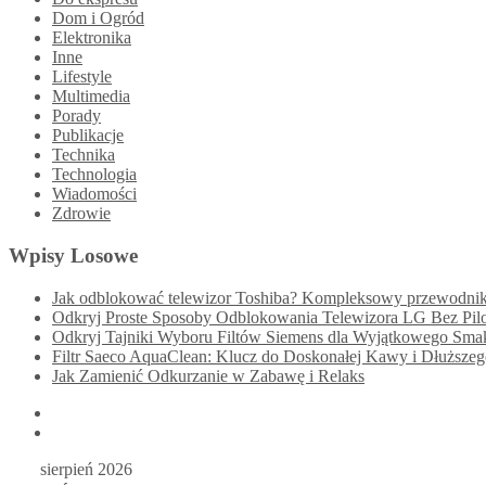
Dom i Ogród
Elektronika
Inne
Lifestyle
Multimedia
Porady
Publikacje
Technika
Technologia
Wiadomości
Zdrowie
Wpisy Losowe
Jak odblokować telewizor Toshiba? Kompleksowy przewodni
Odkryj Proste Sposoby Odblokowania Telewizora LG Bez Pilo
Odkryj Tajniki Wyboru Filtów Siemens dla Wyjątkowego 
Filtr Saeco AquaClean: Klucz do Doskonałej Kawy i Dłuższeg
Jak Zamienić Odkurzanie w Zabawę i Relaks
sierpień 2026