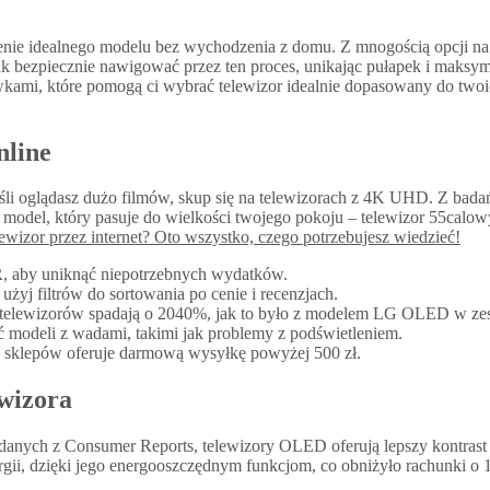
ienie idealnego modelu bez wychodzenia z domu. Z mnogością opcji n
 jak bezpiecznie nawigować przez ten proces, unikając pułapek i maksy
wkami, które pomogą ci wybrać telewizor idealnie dopasowany do two
nline
śli oglądasz dużo filmów, skup się na telewizorach z 4K UHD. Z bad
model, który pasuje do wielkości twojego pokoju – telewizor 55calow
lewizor przez internet? Oto wszystko, czego potrzebujesz wiedzieć!
DR, aby uniknąć niepotrzebnych wydatków.
żyj filtrów do sortowania po cenie i recenzjach.
y telewizorów spadają o 2040%, jak to było z modelem LG OLED w ze
nąć modeli z wadami, takimi jak problemy z podświetleniem.
e sklepów oferuje darmową wysyłkę powyżej 500 zł.
wizora
ług danych z Consumer Reports, telewizory OLED oferują lepszy kontra
rgii, dzięki jego energooszczędnym funkcjom, co obniżyło rachunki 