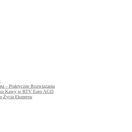
k
ta – Praktyczne Rozwiązania
Smaku Kawy w RTV Euro AGD
o Życia Ekspresu