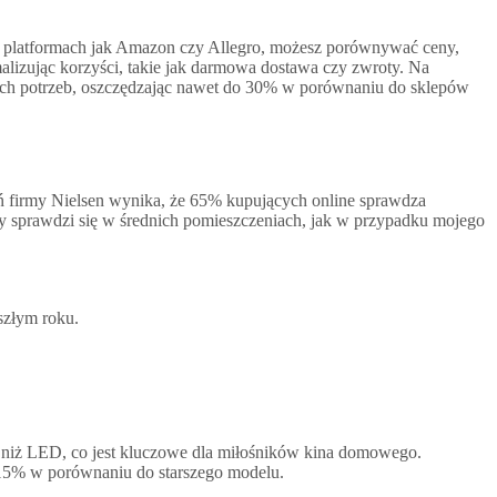
a platformach jak Amazon czy Allegro, możesz porównywać ceny,
malizując korzyści, takie jak darmowa dostawa czy zwroty. Na
ich potrzeb, oszczędzając nawet do 30% w porównaniu do sklepów
ań firmy Nielsen wynika, że 65% kupujących online sprawdza
y sprawdzi się w średnich pomieszczeniach, jak w przypadku mojego
szłym roku.
st niż LED, co jest kluczowe dla miłośników kina domowego.
o 15% w porównaniu do starszego modelu.