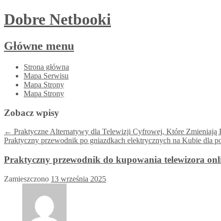
Dobre Netbooki
Główne menu
Przejdź
Strona główna
do
Mapa Serwisu
treści
Mapa Strony
Mapa Strony
Zobacz wpisy
←
Praktyczne Alternatywy dla Telewizji Cyfrowej, Które Zmienia
Praktyczny przewodnik po gniazdkach elektrycznych na Kubie dla 
Praktyczny przewodnik do kupowania telewizora onlin
Zamieszczono
13 września 2025