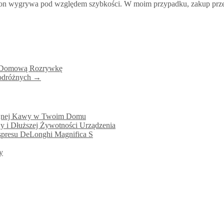
Amazon wygrywa pod względem szybkości. W moim przypadku, zakup prze
ją Domową Rozrywkę
podróżnych
→
kcyjnej Kawy w Twoim Domu
wy i Dłuższej Żywotności Urządzenia
kspresu DeLonghi Magnifica S
y