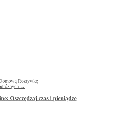
ją Domową Rozrywkę
podróżnych
→
e: Oszczędzaj czas i pieniądze