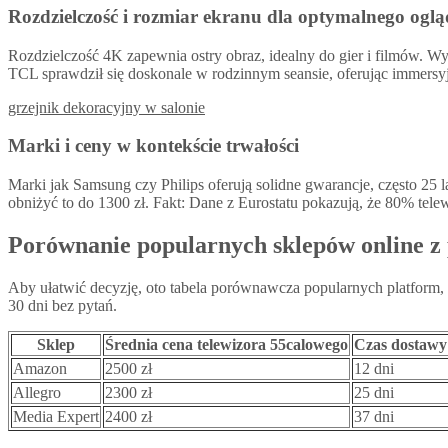
Rozdzielczość i rozmiar ekranu dla optymalnego ogl
Rozdzielczość 4K zapewnia ostry obraz, idealny do gier i filmów. Wy
TCL sprawdził się doskonale w rodzinnym seansie, oferując immersy
grzejnik dekoracyjny w salonie
Marki i ceny w kontekście trwałości
Marki jak Samsung czy Philips oferują solidne gwarancje, często 25 l
obniżyć to do 1300 zł. Fakt: Dane z Eurostatu pokazują, że 80% tel
Porównanie popularnych sklepów online z
Aby ułatwić decyzję, oto tabela porównawcza popularnych platform,
30 dni bez pytań.
Sklep
Średnia cena telewizora 55calowego
Czas dostawy
Amazon
2500 zł
12 dni
Allegro
2300 zł
25 dni
Media Expert
2400 zł
37 dni