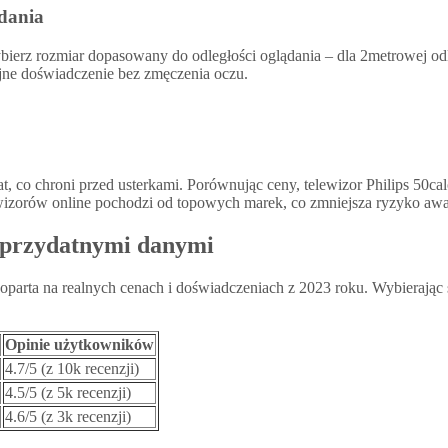
ądania
bierz rozmiar dopasowany do odległości oglądania – dla 2metrowej odl
jne doświadczenie bez zmęczenia oczu.
at, co chroni przed usterkami. Porównując ceny, telewizor Philips 50c
ewizorów online pochodzi od topowych marek, co zmniejsza ryzyko awar
 przydatnymi danymi
 oparta na realnych cenach i doświadczeniach z 2023 roku. Wybierają
Opinie użytkowników
4.7/5 (z 10k recenzji)
4.5/5 (z 5k recenzji)
4.6/5 (z 3k recenzji)