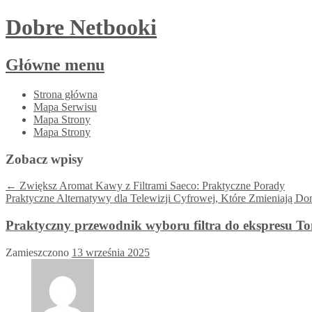
Dobre Netbooki
Główne menu
Przejdź
Strona główna
do
Mapa Serwisu
treści
Mapa Strony
Mapa Strony
Zobacz wpisy
←
Zwiększ Aromat Kawy z Filtrami Saeco: Praktyczne Porady
Praktyczne Alternatywy dla Telewizji Cyfrowej, Które Zmieniają
Praktyczny przewodnik wyboru filtra do ekspresu T
Zamieszczono
13 września 2025