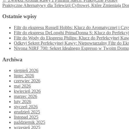
←
Zwiększ Aromat Kawy z Filtrami Saeco: Praktyczne Porady
Praktyczne Alternatywy dla Telewizji Cyfrowej, Które Zmieniają
Ostatnie wpisy
Filtr do ekspresu Russell Hobbs: Klucz do Aromatycznej i Cz
Filtr do ekspresu DeLonghi PrimaDonna S: Klucz do Perfe
Filtr do Wody do Ekspresu Philips: Klucz do Perfekcyjnej Ka
Odkryj Sekret Perfekcyjnej Kawy: Niepowtarzalny Filtr do E
Nivona NIRF 700: Sekret Idealnego Espresso w Twoim Domu
Archiwa
sierpień 2026
lipiec 2026
czerwiec 2026
maj 2026
kwiecień 2026
marzec 2026
luty 2026
styczeń 2026
grudzień 2025
listopad 2025
październik 2025
wrzesień 2025