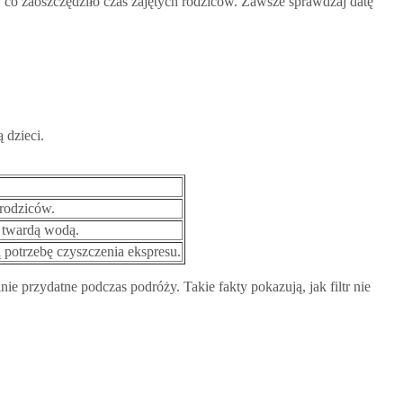
 co zaoszczędziło czas zajętych rodziców. Zawsze sprawdzaj datę
 dzieci.
 rodziców.
z twardą wodą.
potrzebę czyszczenia ekspresu.
ie przydatne podczas podróży. Takie fakty pokazują, jak filtr nie