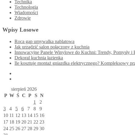
Technika
Technologia
Wiadomości
Zdrowie
Wpisy Losowe
Roca gap umywalka nablatowa
Jak urządzić salon połączony z kuchnią
Innowacyjne Panele Winylowe do Kuchni: Trendy, Pomysły i 
Dekoral kuchnia łazienka
Ile kosztuje montaż gniazdka elektrycznego? Kompleksowy pr
sierpień 2026
P
W
Ś
C
P
S
N
1
2
3
4
5
6
7
8
9
10
11
12
13
14
15
16
17
18
19
20
21
22
23
24
25
26
27
28
29
30