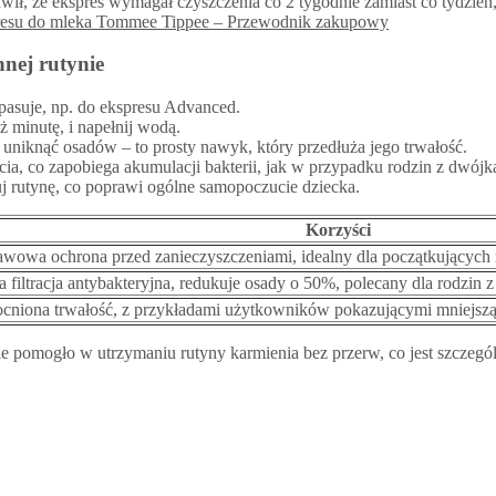
ił, że ekspres wymagał czyszczenia co 2 tygodnie zamiast co tydzień,
spresu do mleka Tommee Tippee – Przewodnik zakupowy
nej rutynie
pasuje, np. do ekspresu Advanced.
iż minutę, i napełnij wodą.
 uniknąć osadów – to prosty nawyk, który przedłuża jego trwałość.
ycia, co zapobiega akumulacji bakterii, jak w przypadku rodzin z dwójką
uj rutynę, co poprawi ogólne samopoczucie dziecka.
Korzyści
awowa ochrona przed zanieczyszczeniami, idealny dla początkujących
 filtracja antybakteryjna, redukuje osady o 50%, polecany dla rodzin 
niona trwałość, z przykładami użytkowników pokazującymi mniejszą 
ie pomogło w utrzymaniu rutyny karmienia bez przerw, co jest szczególn