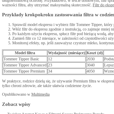
długoterminową ochronę. Przykładowo, w teście domowym, filtr spraw
ważności filtra, aby utrzymać maksymalną skuteczność.
Filtr do ek
Przykłady krokpokroku zastosowania filtra w codzien
Sprawdź model ekspresu i wybierz filtr Tommee Tippee, który 
Włóż filtr do ekspresu zgodnie z instrukcją, co zajmuje mniej n
Po każdym użyciu ekspresu, spłucz filtr pod bieżącą wodą, aby
Zamień filtr co 12 miesiące, w zależności od częstotliwości uż
Monitoruj efekty, np. jeśli zauważysz czystsze mleko, kontynu
Model filtra
Wydajność (miesiące)
Koszt (zł)
Tommee Tippee Basic
12
2030
Podst
Tommee Tippee Advanced
23
3040
Lepsza
Tommee Tippee Premium
34
4050
Wzmoc
W praktyce, rodzice dzielą się, że używanie Premium filtra w ekspres
tylko chroni zdrowie, ale także ułatwia codzienne życie.
Opublikowano
w
Multimedia
Zobacz wpisy