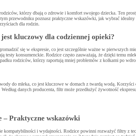
rodziców, którzy dbają o zdrowie i komfort swojego dziecka. Ten pros
tym przewodniku poznasz praktyczne wskazówki, jak wybrać idealny fi
rzyściach dla rodzin.
jest kluczowy dla codziennej opieki?
omadzić się w ekspresie, co jest szczególnie ważne w pierwszych mies
ą testy konsumenckie. Rodzice często zauważają, że dzięki temu mleko 
zypadku rodziców, którzy raportują mniej problemów z kolkami po wdroże
ek z wody do mleka, co jest kluczowe w domach z twardą wodą. Korzyści
ąt. Według danych producenta, filtr może przedłużyć żywotność ekspres
e – Praktyczne wskazówki
ie kompatybilności i wydajności. Rodzice powinni rozważyć filtry z te