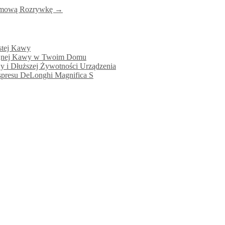
 Domową Rozrywkę
→
ystej Kawy
kcyjnej Kawy w Twoim Domu
wy i Dłuższej Żywotności Urządzenia
kspresu DeLonghi Magnifica S