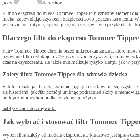
przez
Radosław
Filtr do ekspresu do mleka Tommee Tippee to niezbędny element dla 
mleka, zapewniając czystość i bezpieczeństwo podczas karmienia. W 
w codziennej rutynie, opierając się na rzeczywistych przykładach i ko
Dlaczego filtr do ekspresu Tommee Tippee 
Filtry Tommee Tippee chronią przed mikroorganizmami, które mogą gr
używanie filtra redukuje o 70% ryzyko zanieczyszczeń, co potwierdzaj
czas na czyszczeniu, ale także minimalizuje ryzyko alergii, jak w pr
Zalety filtra Tommee Tippee dla zdrowia dziecka
Filtr ten działa jak bariera, zapobiegając przedostawaniu się cząst
się historiami, jak filtr pomógł uniknąć podrażnień skóry u niemowl
praktycznym wyborem dla codziennego użytku.
nabłyszczacz do zmywarki
Jak wybrać i stosować filtr Tommee Tippe
Wybór filtra zależy od modelu ekspresu, ale kluczowe jest sprawdzen