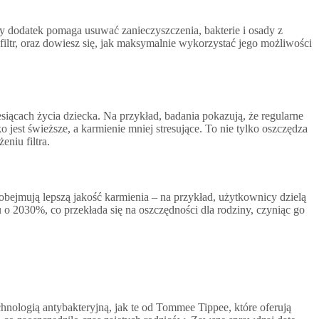
ty dodatek pomaga usuwać zanieczyszczenia, bakterie i osady z
ltr, oraz dowiesz się, jak maksymalnie wykorzystać jego możliwości
iącach życia dziecka. Na przykład, badania pokazują, że regularne
jest świeższe, a karmienie mniej stresujące. To nie tylko oszczędza
niu filtra.
 obejmują lepszą jakość karmienia – na przykład, użytkownicy dzielą
u o 2030%, co przekłada się na oszczędności dla rodziny, czyniąc go
chnologią antybakteryjną, jak te od Tommee Tippee, które oferują